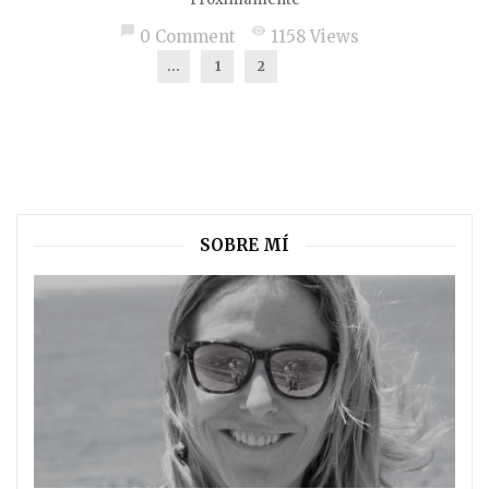
chat_bubble
visibility
0 Comment
1158 Views
...
1
2
3
SOBRE MÍ