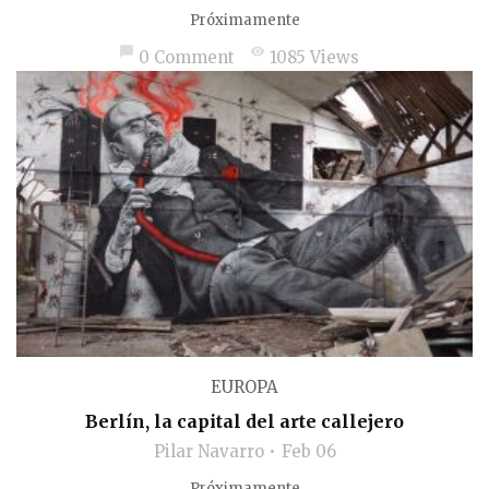
Próximamente
chat_bubble
visibility
0 Comment
1085 Views
EUROPA
Berlín, la capital del arte callejero
Pilar Navarro
Feb 06
Próximamente