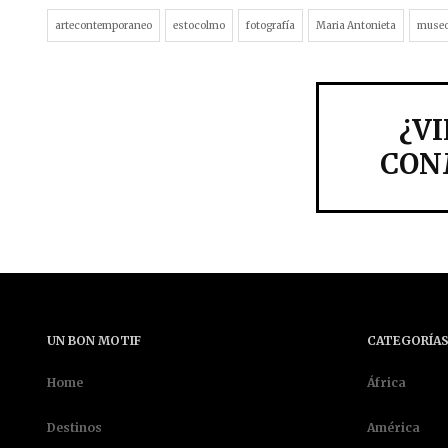
artecontemporaneo
estocolmo
fotografía
Maria Antonieta
muse
¿V
CON
UN BON MOTIF
CATEGORÍA
Home
África
Destinos
América