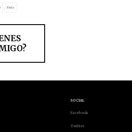
o
Paris
IENES
MIGO?
S
SOCIAL
Facebook
Twitter