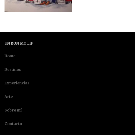
UN BON MOTIF
Home
Destinos
Experiencias
Arte
Sobre mí
Contacto