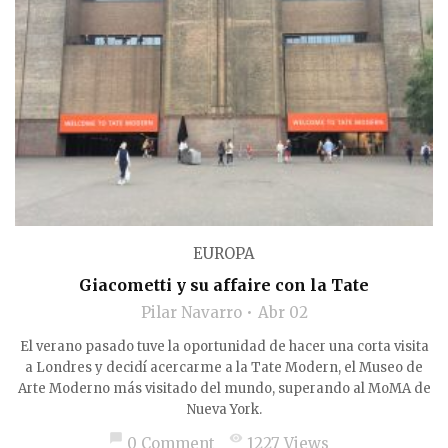
EUROPA
Giacometti y su affaire con la Tate
Pilar Navarro
Abr 02
El verano pasado tuve la oportunidad de hacer una corta visita
a Londres y decidí acercarme a la Tate Modern, el Museo de
Arte Moderno más visitado del mundo, superando al MoMA de
Nueva York.
chat_bubble
visibility
0 Comment
1227 Views