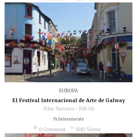
EUROPA
El Festival Internacional de Arte de Galway
Pilar Navarro
Feb 06
Próximamente
chat_bubble
visibility
0 Comment
1085 Views