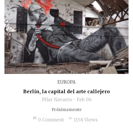
EUROPA
Berlín, la capital del arte callejero
Pilar Navarro
Feb 06
Próximamente
chat_bubble
visibility
0 Comment
1158 Views