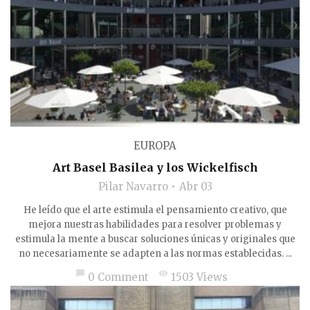
EUROPA
Art Basel Basilea y los Wickelfisch
Pilar Navarro
Abr 03
He leído que el arte estimula el pensamiento creativo, que
mejora nuestras habilidades para resolver problemas y
estimula la mente a buscar soluciones únicas y originales que
no necesariamente se adapten a las normas establecidas. ...
chat_bubble
visibility
0 Comment
1503 Views