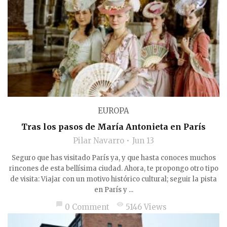
EUROPA
Tras los pasos de María Antonieta en París
Pilar Navarro
Jun 13
Seguro que has visitado París ya, y que hasta conoces muchos
rincones de esta bellísima ciudad. Ahora, te propongo otro tipo
de visita: Viajar con un motivo histórico cultural; seguir la pista
en París y ...
chat_bubble
visibility
0 Comment
5146 Views