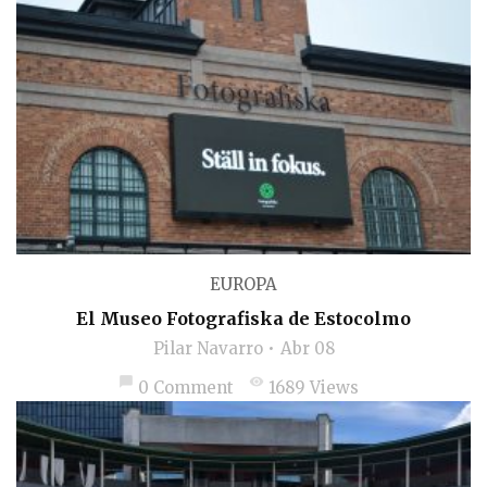
EUROPA
El Museo Fotografiska de Estocolmo
Pilar Navarro
Abr 08
chat_bubble
visibility
0 Comment
1689 Views