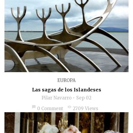
EUROPA
Las sagas de los Islandeses
Pilar Navarro
Sep 02
chat_bubble
visibility
0 Comment
2709 Views